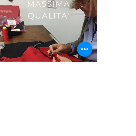
MASSIMA
QUALITA'
Collaboriamo con i migliori
laboratori di confezione, scelti
per le capacità produttive e
capacità.
Abbiamo laboratori per il capo